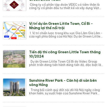
Công ty cổ phần tập đoàn VIDEC có tiềm thân là
công ty cổ phần đầu tư thiết kế và xây dựng Việt
Nam, trải qua hơn 21 năm hình thành và phát...
Vị trí dự án Green Little Town, Cổ Bi -
Những lợi thế nổi trội
1. Vị trí chiến lược trong khu vực Gia Lâm Gia Lâm -
cửa ngõ phía Đông của Hà Nội: Dự án Green Little
Town tọa lạc tại Gia Lâm, một trong ...
Tiến độ thi công Green Little Town tháng
10/2024
Dự án Green Little Town Cổ Bi do Videc Group
phát triển đang tiến hành đúng tiến độ, đặc biệt là
các hạng mục công trình quan trọng đang ...
Sunshine River Park - Căn hộ di sản bên
sông Hồng
Trong bối cảnh quỹ đất nội đô Hà Nội ngày càng
khan hiếm, sự xuất hiện của Sunshine River Park
(Phú Thượng, Tây Hồ) không chỉ giải cơn khá...