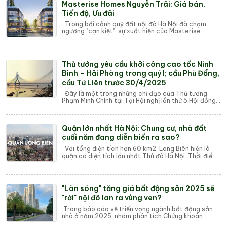
Masterise Homes Nguyễn Trãi: Giá bán,
Tiến độ, Ưu đãi
Trong bối cảnh quỹ đất nội đô Hà Nội đã chạm
ngưỡng "cạn kiệt", sự xuất hiện của Masterise
Homes Nguyễn Trãi (số 233 – 235 Nguy...
Thủ tướng yêu cầu khởi công cao tốc Ninh
Bình – Hải Phòng trong quý I; cầu Phù Đổng,
cầu Tứ Liên trước 30/4/2025
Đây là một trong những chỉ đạo của Thủ tướng
Phạm Minh Chính tại Tại Hội nghị lần thứ 5 Hội đồng
điều phối vùng Đồng bằng sông Hồng và côn...
Quận lớn nhất Hà Nội: Chung cư, nhà đất
cuối năm đang diễn biến ra sao?
Với tổng diện tích hơn 60 km2, Long Biên hiện là
quận có diện tích lớn nhất Thủ đô Hà Nội. Thời điểm
những tháng cuối năm, giá chung cư, n...
"Làn sóng" tăng giá bất động sản 2025 sẽ
"rời" nội đô lan ra vùng ven?
Trong báo cáo về triển vọng ngành bất động sản
nhà ở năm 2025, nhóm phân tích Chứng khoán
Vietcombank (VCBS) nhận định, làn sóng tăng giá