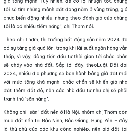
giá tăng mạnh. Tuy nhiên, để có lợi nhuận tốt, chúng
tôi sẽ tìm những mảnh đất đang nằm ở vùng trũng, giá
chưa biến động nhiều, nhưng theo đánh giá của chúng
tôi là có nhiều tiềm năng”, chị Thơm nói.
Theo chị Thơm, thị trường bất động sản năm 2024 đã
có sự tăng giá quá lớn, trong khi lãi suất ngân hàng vẫn
thấp, vì vậy, dòng tiền đầu tư thời gian tới chắc chắn
sẽ chảy vào nhà đất. Sắp tới đây, theoLuật Đất đai
2024, nhiều địa phương sẽ ban hành bảng giá đất mới
với mức tăng khá mạnh, chắc chắn sẽ khiến giá nhà
đất thêm đắt đỏ, nên các nhà đầu tư như chị sẽ phải
tranh thủ "săn hàng".
Không chỉ “săn” đất nền ở Hà Nội, nhóm chị Thơm còn
mua đất nền tại Bắc Ninh, Bắc Giang, Hưng Yên – đây
là thủ phủ của các khu công nghiệp, nên giá đất tại