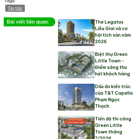
Tags:
Tin tức
Bài viết liên quan:
The Legatus
Liễu Giai và cơ
hội tích sản năm
2026
Biệt thự Green
Little Town -
Điểm sáng thu
hút khách hàng
Dấu ấn kiến trúc
của T&T Capella
Phạm Ngọc
Thạch
Tiến độ thi công
Green Little
Town tháng
7/2026