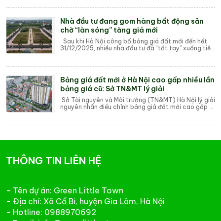
b...
Nhà đầu tư đang gom hàng bất động sản
chờ “làn sóng” tăng giá mới
Sau khi Hà Nội công bố bảng giá đất mới đến hết
31/12/2025, nhiều nhà đầu tư đã “tất tay” xuống tiền
gom đất nền đang chững lại để chờ “là...
Bảng giá đất mới ở Hà Nội cao gấp nhiều lần
bảng giá cũ: Sở TN&MT lý giải
Sở Tài nguyên và Môi trường (TN&MT) Hà Nội lý giải
nguyên nhân điều chỉnh bảng giá đất mới cao gấp 2
- 6 lần so với bảng giá đất cũ. Th...
THÔNG TIN LIÊN HỆ
- Tên dự án: Green Little Town
- Địa chỉ: Xã Cổ Bi, huyện Gia Lâm, Hà Nội
- Hotline: 0988970692