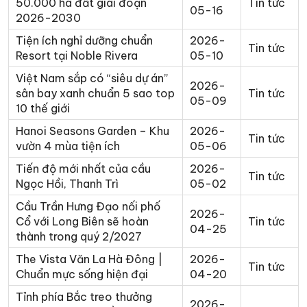
50.000 ha đất giai đoạn
Tin tức
05-16
2026-2030
Tiện ích nghỉ dưỡng chuẩn
2026-
Tin tức
Resort tại Noble Rivera
05-10
Việt Nam sắp có “siêu dự án”
2026-
sân bay xanh chuẩn 5 sao top
Tin tức
05-09
10 thế giới
Hanoi Seasons Garden – Khu
2026-
Tin tức
vườn 4 mùa tiện ích
05-06
Tiến độ mới nhất của cầu
2026-
Tin tức
Ngọc Hồi, Thanh Trì
05-02
Cầu Trần Hưng Đạo nối phố
2026-
Cổ với Long Biên sẽ hoàn
Tin tức
04-25
thành trong quý 2/2027
The Vista Văn La Hà Đông |
2026-
Tin tức
Chuẩn mực sống hiện đại
04-20
Tỉnh phía Bắc treo thưởng
2026-