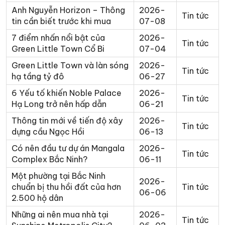
Anh Nguyễn Horizon – Thông
2026-
Tin tức
tin cần biết trước khi mua
07-08
7 điểm nhấn nổi bật của
2026-
Tin tức
Green Little Town Cổ Bi
07-04
Green Little Town và làn sóng
2026-
Tin tức
hạ tầng tỷ đô
06-27
6 Yếu tố khiến Noble Palace
2026-
Tin tức
Hạ Long trở nên hấp dẫn
06-21
Thông tin mới về tiến độ xây
2026-
Tin tức
dựng cầu Ngọc Hồi
06-13
Có nên đầu tư dự án Mangala
2026-
Tin tức
Complex Bắc Ninh?
06-11
Một phường tại Bắc Ninh
2026-
chuẩn bị thu hồi đất của hơn
Tin tức
06-06
2.500 hộ dân
Những ai nên mua nhà tại
2026-
Tin tức