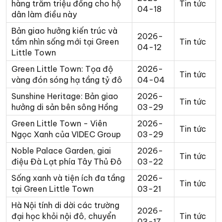
hàng trăm triệu đồng cho hộ
Tin tức
04-18
dân làm điều này
Bản giao hưởng kiến trúc và
2026-
tầm nhìn sống mới tại Green
Tin tức
04-12
Little Town
Green Little Town: Tọa độ
2026-
Tin tức
vàng đón sóng hạ tầng tỷ đô
04-04
Sunshine Heritage: Bản giao
2026-
Tin tức
hưởng di sản bên sông Hồng
03-29
Green Little Town - Viên
2026-
Tin tức
Ngọc Xanh của VIDEC Group
03-29
Noble Palace Garden, giai
2026-
Tin tức
điệu Đà Lạt phía Tây Thủ Đô
03-22
Sống xanh và tiện ích đa tầng
2026-
Tin tức
tại Green Little Town
03-21
Hà Nội tính di dời các trường
2026-
đại học khỏi nội đô, chuyển
Tin tức
03-17