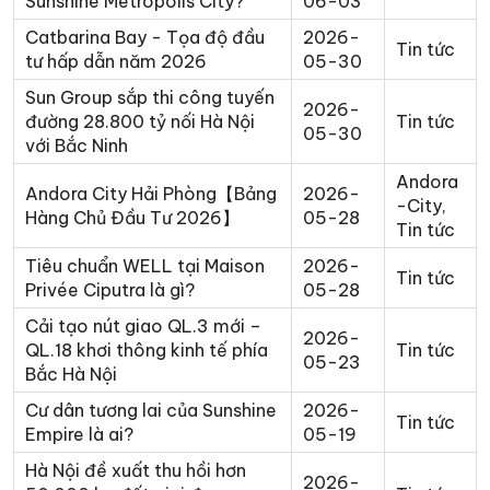
Sunshine Metropolis City?
06-03
Catbarina Bay - Tọa độ đầu
2026-
Tin tức
tư hấp dẫn năm 2026
05-30
Sun Group sắp thi công tuyến
2026-
đường 28.800 tỷ nối Hà Nội
Tin tức
05-30
với Bắc Ninh
Andora
Andora City Hải Phòng【Bảng
2026-
-City
,
Hàng Chủ Đầu Tư 2026】
05-28
Tin tức
Tiêu chuẩn WELL tại Maison
2026-
Tin tức
Privée Ciputra là gì?
05-28
Cải tạo nút giao QL.3 mới –
2026-
QL.18 khơi thông kinh tế phía
Tin tức
05-23
Bắc Hà Nội
Cư dân tương lai của Sunshine
2026-
Tin tức
Empire là ai?
05-19
Hà Nội đề xuất thu hồi hơn
2026-