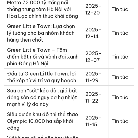
Metro 72.000 tỷ đồng nối
2025-
thẳng trung tâm Hà Nội với
Tin tức
12-20
Hòa Lạc chính thức khởi công
Green Little Town: Lựa chọn
2025-
lý tưởng cho ba nhóm khách
Tin tức
12-14
hàng then chốt
Green Little Town – Tâm
2025-
điểm kết nối và Vành đai xanh
Tin tức
12-07
phía Đông Hà Nội
Đầu tư Green Little Town, lợi
2025-
Tin tức
thế kép từ vị trí và quy hoạch
11-29
Sau cơn “sốt” kéo dài, giá bất
2025-
động sản có nguy cơ hạ nhiệt
Tin tức
11-22
mạnh vì lý do này
Siêu dự án khu đô thị thể thao
2025-
Olympic 10.000 ha sắp khởi
Tin tức
11-15
công