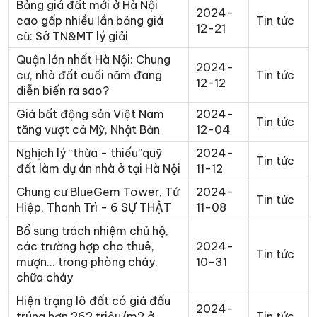
Bảng giá đất mới ở Hà Nội
2024-
cao gấp nhiều lần bảng giá
Tin tức
12-21
cũ: Sở TN&MT lý giải
Quận lớn nhất Hà Nội: Chung
2024-
cư, nhà đất cuối năm đang
Tin tức
12-12
diễn biến ra sao?
Giá bất động sản Việt Nam
2024-
Tin tức
tăng vượt cả Mỹ, Nhật Bản
12-04
Nghịch lý “thừa - thiếu”quỹ
2024-
Tin tức
đất làm dự án nhà ở tại Hà Nội
11-12
Chung cư BlueGem Tower, Tứ
2024-
Tin tức
Hiệp, Thanh Trì - 6 SỰ THẬT
11-08
Bổ sung trách nhiệm chủ hộ,
các trường hợp cho thuê,
2024-
Tin tức
mượn... trong phòng cháy,
10-31
chữa cháy
Hiện trạng lô đất có giá đấu
2024-
trúng hơn 262 triệu/m2 ở
Tin tức