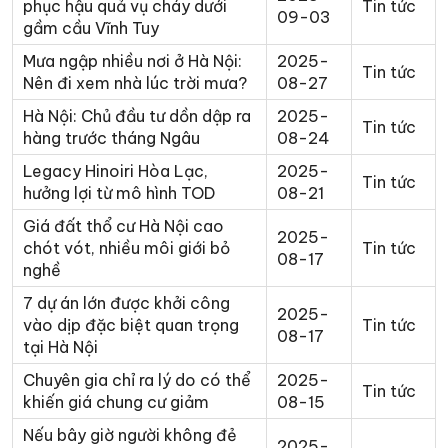
phục hậu quả vụ cháy dưới
Tin tức
09-03
gầm cầu Vĩnh Tuy
Mưa ngập nhiều nơi ở Hà Nội:
2025-
Tin tức
Nên đi xem nhà lúc trời mưa?
08-27
Hà Nội: Chủ đầu tư dồn dập ra
2025-
Tin tức
hàng trước tháng Ngâu
08-24
Legacy Hinoiri Hòa Lạc,
2025-
Tin tức
hưởng lợi từ mô hình TOD
08-21
Giá đất thổ cư Hà Nội cao
2025-
chót vót, nhiều môi giới bỏ
Tin tức
08-17
nghề
7 dự án lớn được khởi công
2025-
vào dịp đặc biệt quan trọng
Tin tức
08-17
tại Hà Nội
Chuyên gia chỉ ra lý do có thể
2025-
Tin tức
khiến giá chung cư giảm
08-15
Nếu bây giờ người không đẻ
2025-