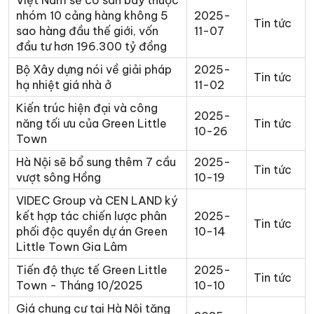
Việt Nam sẽ có sân bay thuộc
nhóm 10 cảng hàng không 5
2025-
Tin tức
sao hàng đầu thế giới, vốn
11-07
đầu tư hơn 196.300 tỷ đồng
Bộ Xây dựng nói về giải pháp
2025-
Tin tức
hạ nhiệt giá nhà ở
11-02
Kiến trúc hiện đại và công
2025-
năng tối ưu của Green Little
Tin tức
10-26
Town
Hà Nội sẽ bổ sung thêm 7 cầu
2025-
Tin tức
vượt sông Hồng
10-19
VIDEC Group và CEN LAND ký
kết hợp tác chiến lược phân
2025-
Tin tức
phối độc quyền dự án Green
10-14
Little Town Gia Lâm
Tiến độ thực tế Green Little
2025-
Tin tức
Town - Tháng 10/2025
10-10
Giá chung cư tại Hà Nội tăng