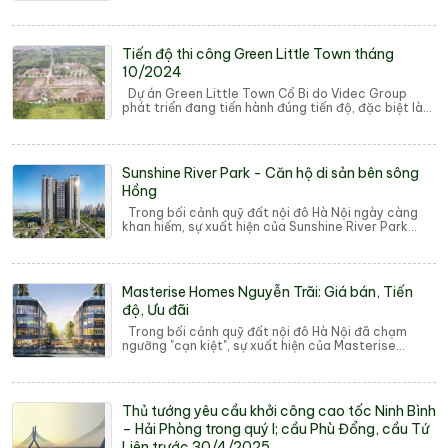
Town tọa lạc tại Gia Lâm, một trong ...
Tiến độ thi công Green Little Town tháng
10/2024
Dự án Green Little Town Cổ Bi do Videc Group
phát triển đang tiến hành đúng tiến độ, đặc biệt là
các hạng mục công trình quan trọng đang ...
Sunshine River Park - Căn hộ di sản bên sông
Hồng
Trong bối cảnh quỹ đất nội đô Hà Nội ngày càng
khan hiếm, sự xuất hiện của Sunshine River Park
(Phú Thượng, Tây Hồ) không chỉ giải cơn khá...
Masterise Homes Nguyễn Trãi: Giá bán, Tiến
độ, Ưu đãi
Trong bối cảnh quỹ đất nội đô Hà Nội đã chạm
ngưỡng "cạn kiệt", sự xuất hiện của Masterise
Homes Nguyễn Trãi (số 233 – 235 Nguy...
Thủ tướng yêu cầu khởi công cao tốc Ninh Bình
– Hải Phòng trong quý I; cầu Phù Đổng, cầu Tứ
Liên trước 30/4/2025