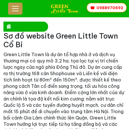
☎
0988970692
📰
Sơ đồ website Green Little Town
Cổ Bi
Green Little Town là dự án tổ hợp nhà ở và dịch vụ
thương mại có quy mô 3,2 ha, tọa lạc tại vị trí chiến
lược ngay cửa ngõ phía Đông Thủ đô. Dự án cung cấp
ra thị trường 168 căn Shophouse và Liền kề với diện
tích linh hoạt từ 80m² đến 150m², được thiết kế theo
phong cách Tân cổ điển sang trọng, tối ưu hóa công
năng vừa ở vừa kinh doanh. Điểm cộng lớn nhất của dự
án chính là tọa độ kết nối kim cương: nằm sát trục
Quốc lộ 5 và các tuyến đường huyết mạch, cư dân chỉ
mất 15 phút để di chuyển vào trung tâm Hà Nội. Trong
bối cảnh Gia Lâm chính thức lên Quận, Green Little
Town hưởng lợi trực tiếp từ hạ tầng đồng bộ và các