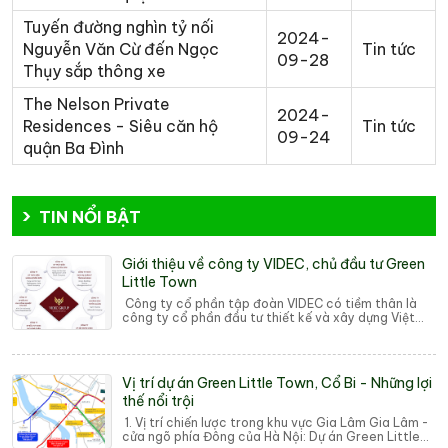
Tuyến đường nghìn tỷ nối
2024-
Nguyễn Văn Cừ đến Ngọc
Tin tức
09-28
Thụy sắp thông xe
The Nelson Private
2024-
Residences - Siêu căn hộ
Tin tức
09-24
quận Ba Đình
TIN NỔI BẬT
Giới thiệu về công ty VIDEC, chủ đầu tư Green
Little Town
Công ty cổ phần tập đoàn VIDEC có tiềm thân là
công ty cổ phần đầu tư thiết kế và xây dựng Việt
Nam, trải qua hơn 21 năm hình thành và phát...
Vị trí dự án Green Little Town, Cổ Bi - Những lợi
thế nổi trội
1. Vị trí chiến lược trong khu vực Gia Lâm Gia Lâm -
cửa ngõ phía Đông của Hà Nội: Dự án Green Little