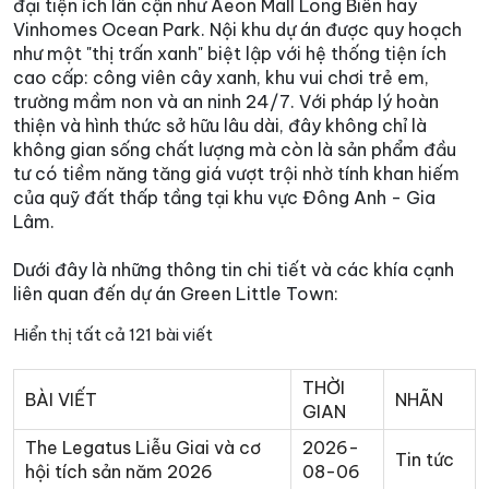
đại tiện ích lân cận như Aeon Mall Long Biên hay
Vinhomes Ocean Park. Nội khu dự án được quy hoạch
như một "thị trấn xanh" biệt lập với hệ thống tiện ích
cao cấp: công viên cây xanh, khu vui chơi trẻ em,
trường mầm non và an ninh 24/7. Với pháp lý hoàn
thiện và hình thức sở hữu lâu dài, đây không chỉ là
không gian sống chất lượng mà còn là sản phẩm đầu
tư có tiềm năng tăng giá vượt trội nhờ tính khan hiếm
của quỹ đất thấp tầng tại khu vực Đông Anh - Gia
Lâm.
Dưới đây là những thông tin chi tiết và các khía cạnh
liên quan đến dự án Green Little Town:
Hiển thị tất cả 121 bài viết
THỜI
BÀI VIẾT
NHÃN
GIAN
The Legatus Liễu Giai và cơ
2026-
Tin tức
hội tích sản năm 2026
08-06