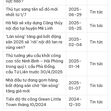
vực nào?
Thủ tục sang tên sổ đỏ mới
2025-
Tin tức
nhất từ 1/7
06-29
Hà Nội sẽ xây dựng Cảng thủy
2025-
Tin tức
nội địa tại huyện Mê Linh
05-25
"Làn sóng" tăng giá bất động
2025-
sản 2025 sẽ "rời" nội đô lan ra
Tin tức
02-04
vùng ven?
Thủ tướng yêu cầu khởi công
cao tốc Ninh Bình – Hải Phòng
2025-
Tin tức
trong quý I; cầu Phù Đổng,
01-14
cầu Tứ Liên trước 30/4/2025
Nhà đầu tư đang gom hàng
2025-
bất động sản chờ “làn sóng”
Tin tức
01-07
tăng giá mới
Tiến độ thi công Green Little
2024-
Tin tức
Town tháng 10/2024
12-30