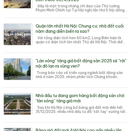
Đây là một trong những chỉ đạo của Thủ tướng
Phạm Minh Chính tại Tại Hội nghị lần thứ 5 Hội đồng
điều phối vùng Đồng bằng sông Hồng và côn...
Quận lớn nhất Hà Nội: Chung cư, nhà đất cuối
năm đang diễn biến ra sao?
Với tổng diện tích hơn 60 km2, Long Biên hiện là
quận có diện tích lớn nhất Thủ đô Hà Nội. Thời điểm
những tháng cuối năm, giá chung cư, n...
"Làn sóng" tăng giá bất động sản 2025 sẽ "rời"
nội đô lan ra vùng ven?
Trong báo cáo về triển vọng ngành bất động sản
nhà ở năm 2025, nhóm phân tích Chứng khoán
Vietcombank (VCBS) nhận định, làn sóng tăng giá
b...
Nhà đầu tư đang gom hàng bất động sản chờ
“làn sóng” tăng giá mới
Sau khi Hà Nội công bố bảng giá đất mới đến hết
31/12/2025, nhiều nhà đầu tư đã “tất tay” xuống tiền
gom đất nền đang chững lại để chờ “là...
Bảng giá đất mới ở Hà Nội cao gấp nhiều lần