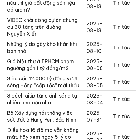
nữa thì giá bất động sản liệu
Tin tức
08-13
có giảm?
VIDEC khởi công dự án chung
2025-
cư 30 tầng trên đường
Tin tức
08-13
Nguyễn Xiển
Những lý do gây khó khăn khi
2025-
Tin tức
bán nhà
08-10
Giá biệt thự ở TPHCM chạm
2025-
Tin tức
ngưỡng gần 1 tỷ đồng/m2
08-08
Siêu cầu 12.000 tỷ đồng vượt
2025-
Tin tức
sông Hồng “cấp tốc” mời thầu
08-05
8 cách giúp tăng ánh sáng tự
2025-
Tin tức
nhiên cho căn nhà
08-04
Bộ Xây dựng nói thẳng việc
2025-
Tin tức
sốt đất ở Hưng Yên, Bắc Ninh
07-31
Điều hòa 16 độ mà vẫn không
2025-
mát, hãy xem ngay 5 lý do
Tin tức