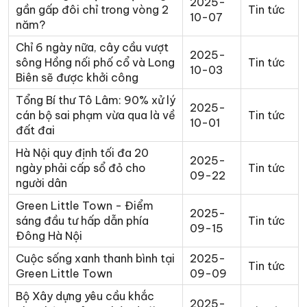
2025-
gần gấp đôi chỉ trong vòng 2
Tin tức
10-07
năm?
Chỉ 6 ngày nữa, cây cầu vượt
2025-
sông Hồng nối phố cổ và Long
Tin tức
10-03
Biên sẽ được khởi công
Tổng Bí thư Tô Lâm: 90% xử lý
2025-
cán bộ sai phạm vừa qua là về
Tin tức
10-01
đất đai
Hà Nội quy định tối đa 20
2025-
ngày phải cấp sổ đỏ cho
Tin tức
09-22
người dân
Green Little Town - Điểm
2025-
sáng đầu tư hấp dẫn phía
Tin tức
09-15
Đông Hà Nội
Cuộc sống xanh thanh bình tại
2025-
Tin tức
Green Little Town
09-09
Bộ Xây dựng yêu cầu khắc
2025-