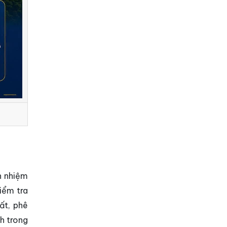
h nhiệm
iểm tra
ất, phê
nh trong