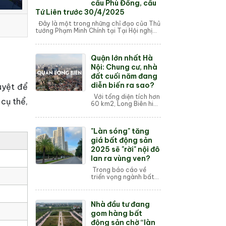
cầu Phù Đổng, cầu
Tứ Liên trước 30/4/2025
Đây là một trong những chỉ đạo của Thủ
tướng Phạm Minh Chính tại Tại Hội nghị
lần thứ 5 Hội đồng điều phối vùng Đồng
bằng sông Hồng và côn...
Quận lớn nhất Hà
Nội: Chung cư, nhà
đất cuối năm đang
diễn biến ra sao?
uyệt để
Với tổng diện tích hơn
 cụ thể,
60 km2, Long Biên hiện
là quận có diện tích lớn
nhất Thủ đô Hà Nội.
Thời điểm những tháng
"Làn sóng" tăng
cuối năm, giá chung
cư, n...
giá bất động sản
2025 sẽ "rời" nội đô
lan ra vùng ven?
Trong báo cáo về
triển vọng ngành bất
động sản nhà ở năm
2025, nhóm phân tích
Chứng khoán
Nhà đầu tư đang
Vietcombank (VCBS)
nhận định, làn sóng
gom hàng bất
tăng giá b...
động sản chờ “làn