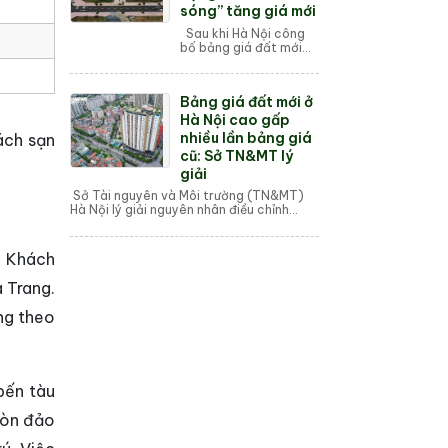
sóng” tăng giá mới
Sau khi Hà Nội công
bố bảng giá đất mới
đến hết 31/12/2025,
nhiều nhà đầu tư đã
“tất tay” xuống tiền
Bảng giá đất mới ở
gom đất nền đang
chững lại để chờ “là...
Hà Nội cao gấp
nhiều lần bảng giá
ách sạn
cũ: Sở TN&MT lý
giải
Sở Tài nguyên và Môi trường (TN&MT)
Hà Nội lý giải nguyên nhân điều chỉnh
bảng giá đất mới cao gấp 2 - 6 lần so với
bảng giá đất cũ. Th...
h. Khách
 Trang.
ng theo
bến tàu
hòn đảo