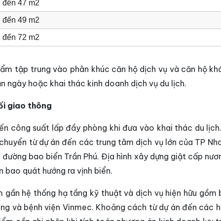
 đến 47 m2
 đến 49 m2
 đến 72 m2
hẩm tập trung vào phân khúc căn hộ dịch vụ và căn hộ kh
n ngày hoặc khai thác kinh doanh dịch vụ du lịch.
ối giao thông
h đến công suất lấp đầy phòng khi đưa vào khai thác du lịc
chuyển từ dự án đến các trung tâm dịch vụ lớn của TP Nha
c đường bao biển Trần Phú. Địa hình xây dựng giật cấp nươ
n bao quát hướng ra vịnh biển.
m gần hệ thống hạ tầng kỹ thuật và dịch vụ hiện hữu gồm 
rang và bệnh viện Vinmec. Khoảng cách từ dự án đến các 