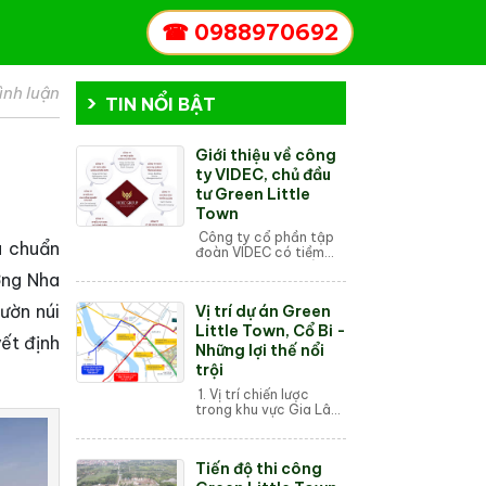
☎
0988970692
ình luận
TIN NỔI BẬT
Giới thiệu về công
ty VIDEC, chủ đầu
tư Green Little
Town
Công ty cổ phần tập
u chuẩn
đoàn VIDEC có tiềm
thân là công ty cổ
ường Nha
phần đầu tư thiết kế và
xây dựng Việt Nam,
ườn núi
Vị trí dự án Green
trải qua hơn 21 năm
hình thành và phát...
Little Town, Cổ Bi -
yết định
Những lợi thế nổi
trội
1. Vị trí chiến lược
trong khu vực Gia Lâm
Gia Lâm - cửa ngõ
phía Đông của Hà Nội:
Dự án Green Little
Tiến độ thi công
Town tọa lạc tại Gia
Lâm, một trong ...