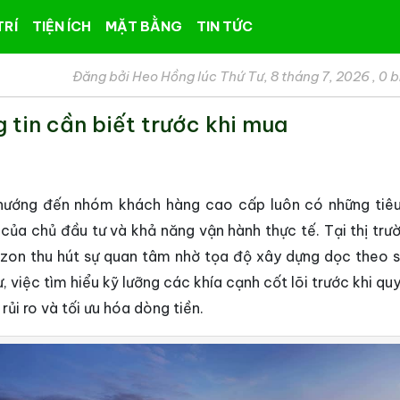
TRÍ
TIỆN ÍCH
MẶT BẰNG
TIN TỨC
Đăng bởi Heo Hồng lúc Thứ Tư, 8 tháng 7, 2026
,
0 b
 tin cần biết trước khi mua
 hướng đến nhóm khách hàng cao cấp luôn có những tiê
hai của chủ đầu tư và khả năng vận hành thực tế. Tại thị tr
zon thu hút sự quan tâm nhờ tọa độ xây dựng dọc theo s
, việc tìm hiểu kỹ lưỡng các khía cạnh cốt lõi trước khi qu
rủi ro và tối ưu hóa dòng tiền.