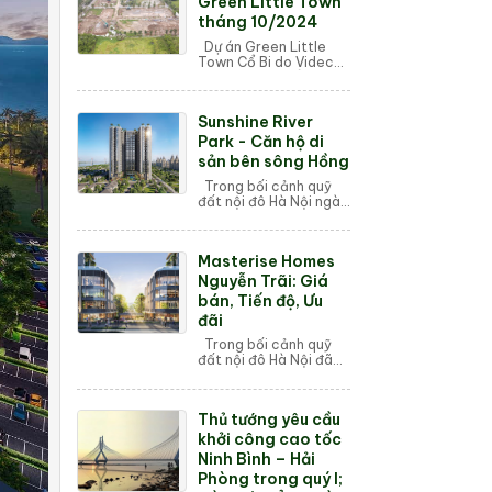
Green Little Town
tháng 10/2024
Dự án Green Little
Town Cổ Bi do Videc
Group phát triển đang
tiến hành đúng tiến độ,
đặc biệt là các hạng
Sunshine River
mục công trình quan
trọng đang ...
Park - Căn hộ di
sản bên sông Hồng
Trong bối cảnh quỹ
đất nội đô Hà Nội ngày
càng khan hiếm, sự
xuất hiện của Sunshine
River Park (Phú
Masterise Homes
Thượng, Tây Hồ)
không chỉ giải cơn
Nguyễn Trãi: Giá
khá...
bán, Tiến độ, Ưu
đãi
Trong bối cảnh quỹ
đất nội đô Hà Nội đã
chạm ngưỡng "cạn
kiệt", sự xuất hiện của
Masterise Homes
Thủ tướng yêu cầu
Nguyễn Trãi (số 233 –
235 Nguy...
khởi công cao tốc
Ninh Bình – Hải
Phòng trong quý I;