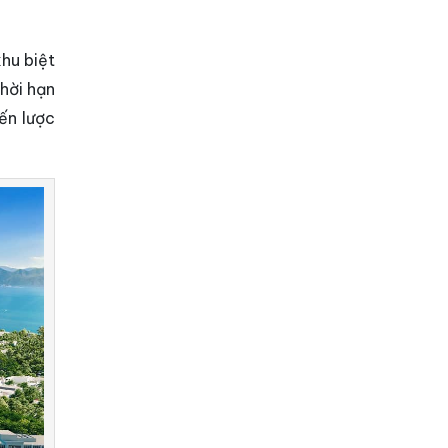
hu biệt
thời hạn
ến lược