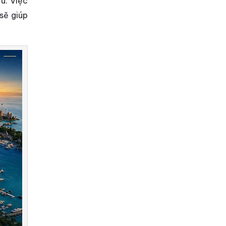
rú. Việc
sẽ giúp