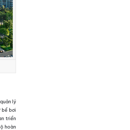
 quản lý
 bể bơi
n triển
độ hoàn