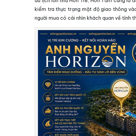
du lịch lớn như Hòn Tre, Hòn Tằm cũng là đ
kiểm tra thực trạng mật độ giao thông và
người mua có cái nhìn khách quan về tính th