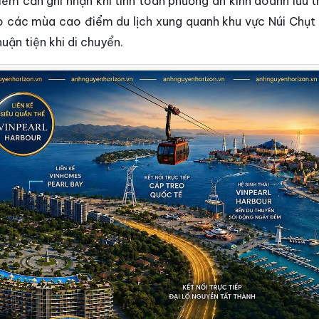
iểm cần ghi nhận khi tính toán phương án kinh doanh lưu t
o các mùa cao điểm du lịch xung quanh khu vực Núi Chụt 
uận tiện khi di chuyển.