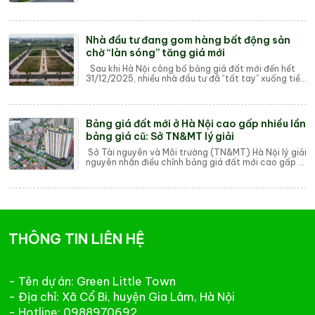
Vietcombank (VCBS) nhận định, làn sóng tăng giá
b...
Nhà đầu tư đang gom hàng bất động sản
chờ “làn sóng” tăng giá mới
Sau khi Hà Nội công bố bảng giá đất mới đến hết
31/12/2025, nhiều nhà đầu tư đã “tất tay” xuống tiền
gom đất nền đang chững lại để chờ “là...
Bảng giá đất mới ở Hà Nội cao gấp nhiều lần
bảng giá cũ: Sở TN&MT lý giải
Sở Tài nguyên và Môi trường (TN&MT) Hà Nội lý giải
nguyên nhân điều chỉnh bảng giá đất mới cao gấp 2
- 6 lần so với bảng giá đất cũ. Th...
THÔNG TIN LIÊN HỆ
- Tên dự án: Green Little Town
- Địa chỉ: Xã Cổ Bi, huyện Gia Lâm, Hà Nội
- Hotline: 0988970692