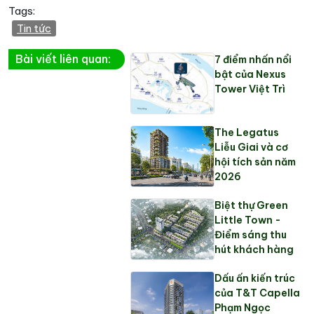
Tags:
Tin tức
Bài viết liên quan:
7 điểm nhấn nổi
bật của Nexus
Tower Việt Trì
The Legatus
Liễu Giai và cơ
hội tích sản năm
2026
Biệt thự Green
Little Town -
Điểm sáng thu
hút khách hàng
Dấu ấn kiến trúc
của T&T Capella
Phạm Ngọc