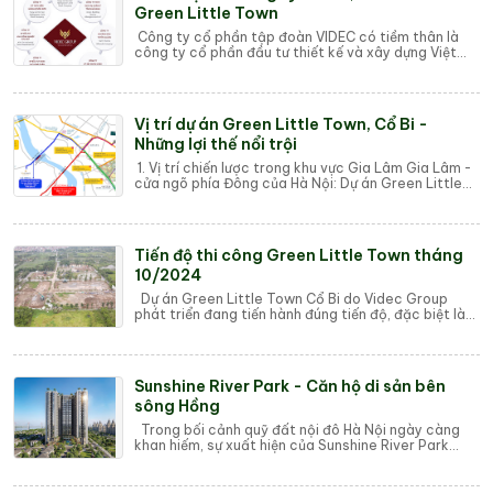
Green Little Town
Công ty cổ phần tập đoàn VIDEC có tiềm thân là
công ty cổ phần đầu tư thiết kế và xây dựng Việt
Nam, trải qua hơn 21 năm hình thành và phát...
Vị trí dự án Green Little Town, Cổ Bi -
Những lợi thế nổi trội
1. Vị trí chiến lược trong khu vực Gia Lâm Gia Lâm -
cửa ngõ phía Đông của Hà Nội: Dự án Green Little
Town tọa lạc tại Gia Lâm, một trong ...
Tiến độ thi công Green Little Town tháng
10/2024
Dự án Green Little Town Cổ Bi do Videc Group
phát triển đang tiến hành đúng tiến độ, đặc biệt là
các hạng mục công trình quan trọng đang ...
Sunshine River Park - Căn hộ di sản bên
sông Hồng
Trong bối cảnh quỹ đất nội đô Hà Nội ngày càng
khan hiếm, sự xuất hiện của Sunshine River Park
(Phú Thượng, Tây Hồ) không chỉ giải cơn khá...