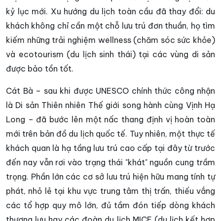
kỷ lục mới. Xu hướng du lịch toàn cầu đã thay đổi: du
khách không chỉ cần một chỗ lưu trú đơn thuần, họ tìm
kiếm những trải nghiệm wellness (chăm sóc sức khỏe)
và ecotourism (du lịch sinh thái) tại các vùng di sản
được bảo tồn tốt.
Cát Bà – sau khi được UNESCO chính thức công nhận
là Di sản Thiên nhiên Thế giới song hành cùng Vịnh Hạ
Long – đã bước lên một nấc thang định vị hoàn toàn
mới trên bản đồ du lịch quốc tế. Tuy nhiên, một thực tế
khách quan là hạ tầng lưu trú cao cấp tại đây từ trước
đến nay vẫn rơi vào trạng thái "khát" nguồn cung trầm
trọng. Phần lớn các cơ sở lưu trú hiện hữu mang tính tự
phát, nhỏ lẻ tại khu vực trung tâm thị trấn, thiếu vắng
các tổ hợp quy mô lớn, đủ tầm đón tiếp dòng khách
thượng lưu hay các đoàn du lịch MICE (du lịch kết hợp