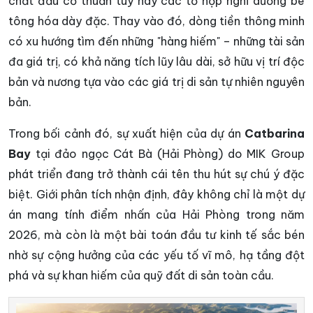
chất đầu cơ thuần túy hay các tổ hợp nghỉ dưỡng bê
tông hóa dày đặc. Thay vào đó, dòng tiền thông minh
có xu hướng tìm đến những "hàng hiếm" – những tài sản
đa giá trị, có khả năng tích lũy lâu dài, sở hữu vị trí độc
bản và nương tựa vào các giá trị di sản tự nhiên nguyên
bản.
Trong bối cảnh đó, sự xuất hiện của dự án
Catbarina
Bay
tại đảo ngọc Cát Bà (Hải Phòng) do MIK Group
phát triển đang trở thành cái tên thu hút sự chú ý đặc
biệt. Giới phân tích nhận định, đây không chỉ là một dự
án mang tính điểm nhấn của Hải Phòng trong năm
2026, mà còn là một bài toán đầu tư kinh tế sắc bén
nhờ sự cộng hưởng của các yếu tố vĩ mô, hạ tầng đột
phá và sự khan hiếm của quỹ đất di sản toàn cầu.