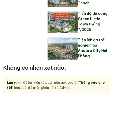
Thạch
Tiến độ thi công
Green Little
Town tháng
7/2026
Tiện ích đa trải
nghiệm tại
Andora City Hải
Phòng
Không có nhận xét nào:
Lưu ý:
Khi để lại nhận xét, bạn nên tick vào ô
"Thông báo cho
tôi"
bên dưới để nhận phản hồi từ Admin.