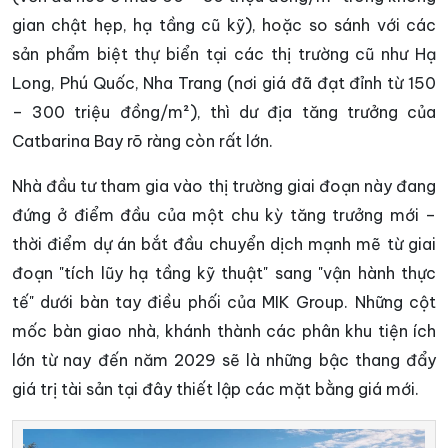
gian chật hẹp, hạ tầng cũ kỹ), hoặc so sánh với các
sản phẩm biệt thự biển tại các thị trường cũ như Hạ
Long, Phú Quốc, Nha Trang (nơi giá đã đạt đỉnh từ 150
– 300 triệu đồng/m²), thì dư địa tăng trưởng của
Catbarina Bay rõ ràng còn rất lớn.
Nhà đầu tư tham gia vào thị trường giai đoạn này đang
đứng ở điểm đầu của một chu kỳ tăng trưởng mới –
thời điểm dự án bắt đầu chuyển dịch mạnh mẽ từ giai
đoạn "tích lũy hạ tầng kỹ thuật" sang "vận hành thực
tế" dưới bàn tay điều phối của MIK Group. Những cột
mốc bàn giao nhà, khánh thành các phân khu tiện ích
lớn từ nay đến năm 2029 sẽ là những bậc thang đẩy
giá trị tài sản tại đây thiết lập các mặt bằng giá mới.