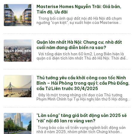
Masterise Homes Nguyễn Trãi: Giá bán,
Tiến độ, Ưu đãi
Trong bối cảnh quỹ đất nội đô Hà Nội đã chạm
ngưỡng "cạn kiệt", sự xuất hiện của Masterise
Homes Nguyễn Trãi (số 233 – 235 Nguy...
Quận lớn nhất Hà Nội: Chung cư, nhà đất
cuối năm đang diễn biến ra sao?
Với tổng diện tích hơn 60 km2, Long Biên hiện là
quận có diện tích lớn nhất Thủ đô Hà Nội. Thời điểm
những tháng cuối năm, giá chung cư, n...
Thủ tướng yêu cầu khởi công cao tốc Ninh
Bình – Hải Phòng trong quý I; cầu Phù Đổng,
cầu Tứ Liên trước 30/4/2025
Đây là một trong những chỉ đạo của Thủ tướng
Phạm Minh Chính tại Tại Hội nghị lần thứ 5 Hội đồng
điều phối vùng Đồng bằng sông Hồng và côn...
"Làn sóng" tăng giá bất động sản 2025 sẽ
"rời" nội đô lan ra vùng ven?
Trong báo cáo về triển vọng ngành bất động sản
nhà ở năm 2025, nhóm phân tích Chứng khoán