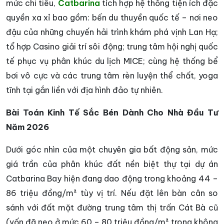
mức chi tiêu,
Catbarina
tích hợp hệ thống tiện ích đặc
quyền xa xỉ bao gồm: bến du thuyền quốc tế – nơi neo
đậu của những chuyến hải trình khám phá vịnh Lan Hạ;
tổ hợp Casino giải trí sôi động; trung tâm hội nghị quốc
tế phục vụ phân khúc du lịch MICE; cùng hệ thống bể
bơi vô cực và các trung tâm rèn luyện thể chất, yoga
tĩnh tại gắn liền với địa hình đảo tự nhiên.
Bài Toán Kinh Tế Sắc Bén Dành Cho Nhà Đầu Tư
Năm 2026
Dưới góc nhìn của một chuyên gia bất động sản, mức
giá trần của phân khúc đất nền biệt thự tại dự án
Catbarina Bay hiện đang dao động trong khoảng 44 –
86 triệu đồng/m² tùy vị trí. Nếu đặt lên bàn cân so
sánh với đất mặt đường trung tâm thị trấn Cát Bà cũ
(vốn đã neo ở mức 60 – 80 triệu đồng/m² trong không