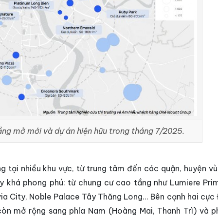
ng mở mới và dự án hiện hữu trong tháng 7/2025.
g tại nhiều khu vực, từ trung tâm đến các quận, huyện vù
 khá phong phú: từ chung cư cao tầng như Lumiere Prime
via City, Noble Palace Tây Thăng Long... Bên cạnh hai cực
òn mở rộng sang phía Nam (Hoàng Mai, Thanh Trì) và p