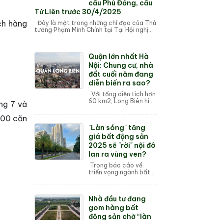
cầu Phù Đổng, cầu
Tứ Liên trước 30/4/2025
ch hàng
Đây là một trong những chỉ đạo của Thủ
tướng Phạm Minh Chính tại Tại Hội nghị
lần thứ 5 Hội đồng điều phối vùng Đồng
bằng sông Hồng và côn...
Quận lớn nhất Hà
Nội: Chung cư, nhà
đất cuối năm đang
diễn biến ra sao?
Với tổng diện tích hơn
60 km2, Long Biên hiện
ng 7 và
là quận có diện tích lớn
nhất Thủ đô Hà Nội.
000 căn
Thời điểm những tháng
"Làn sóng" tăng
cuối năm, giá chung
cư, n...
giá bất động sản
2025 sẽ "rời" nội đô
lan ra vùng ven?
Trong báo cáo về
triển vọng ngành bất
động sản nhà ở năm
2025, nhóm phân tích
Chứng khoán
Nhà đầu tư đang
Vietcombank (VCBS)
nhận định, làn sóng
gom hàng bất
tăng giá b...
động sản chờ “làn