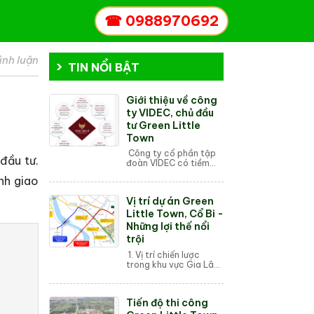
☎
0988970692
ình luận
TIN NỔI BẬT
Giới thiệu về công
ty VIDEC, chủ đầu
tư Green Little
Town
Công ty cổ phần tập
đầu tư.
đoàn VIDEC có tiềm
thân là công ty cổ
nh giao
phần đầu tư thiết kế và
xây dựng Việt Nam,
Vị trí dự án Green
trải qua hơn 21 năm
hình thành và phát...
Little Town, Cổ Bi -
Những lợi thế nổi
trội
1. Vị trí chiến lược
trong khu vực Gia Lâm
Gia Lâm - cửa ngõ
phía Đông của Hà Nội:
Dự án Green Little
Tiến độ thi công
Town tọa lạc tại Gia
Lâm, một trong ...