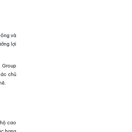
Đông và
ưởng lợi
t Group
các chủ
mẽ.
 hộ cao
úc hạng