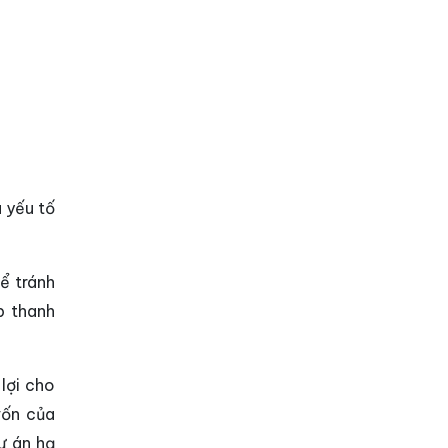
a yếu tố
ể tránh
p thanh
lợi cho
vốn của
ự án hạ