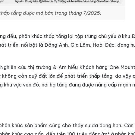
thấp tầng được mở bán trong tháng 7/2025.
g đều, phân khúc thấp tầng lại tập trung chủ yếu ở khu 
hát triển, nổi bật là Đông Anh, Gia Lâm, Hoài Đức, đang h
 Nghiên cứu thị trường & Am hiểu Khách hàng One Moun
ư không còn quỹ đất lớn để phát triển thấp tầng, do vậy 
g khu vực ven đô, nơi hạ tầng đang được nâng cấp mạnh 
à phân khúc sản phẩm cũng cho thấy sự đa dạng hơn. Căn
phân khúc cao cấp, đến trên 100 triệu đồng/m² ở phân kh