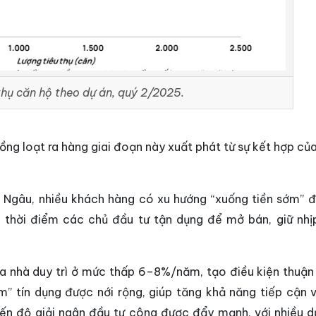
thụ căn hộ theo dự án, quý 2/2025.
ồng loạt ra hàng giai đoạn này xuất phát từ sự kết hợp củ
g Ngâu, nhiều khách hàng có xu hướng “xuống tiền sớm” đ
à thời điểm các chủ đầu tư tận dụng để mở bán, giữ nhị
a nhà duy trì ở mức thấp 6–8%/năm, tạo điều kiện thuận 
m” tín dụng được nới rộng, giúp tăng khả năng tiếp cận 
iến độ giải ngân đầu tư công được đẩy mạnh, với nhiều d