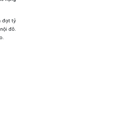
 đạt tỷ
nội đô.
o.