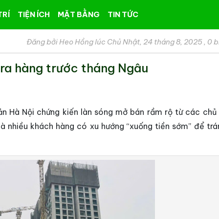
TRÍ
TIỆN ÍCH
MẶT BẰNG
TIN TỨC
Đăng bởi Heo Hồng lúc Chủ Nhật, 24 tháng 8, 2025
,
0 b
 ra hàng trước tháng Ngâu
ản Hà Nội chứng kiến làn sóng mở bán rầm rộ từ các chủ 
là nhiều khách hàng có xu hướng “xuống tiền sớm” để trá