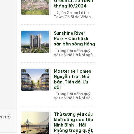
Green Little Town
tháng 10/2024
Dự án Green Little
Town Cổ Bi do Videc
Group phát triển đang
tiến hành đúng tiến độ,
đặc biệt là các hạng
Sunshine River
mục công trình quan
trọng đang ...
Park - Căn hộ di
sản bên sông Hồng
Trong bối cảnh quỹ
đất nội đô Hà Nội ngày
càng khan hiếm, sự
xuất hiện của Sunshine
River Park (Phú
Masterise Homes
Thượng, Tây Hồ)
không chỉ giải cơn
Nguyễn Trãi: Giá
khá...
bán, Tiến độ, Ưu
đãi
Trong bối cảnh quỹ
đất nội đô Hà Nội đã
chạm ngưỡng "cạn
kiệt", sự xuất hiện của
Masterise Homes
Thủ tướng yêu cầu
Nguyễn Trãi (số 233 –
vĩ mô
235 Nguy...
khởi công cao tốc
Ninh Bình – Hải
Phòng trong quý I;