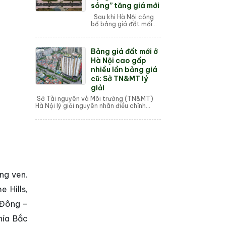
sóng” tăng giá mới
Sau khi Hà Nội công
bố bảng giá đất mới
đến hết 31/12/2025,
nhiều nhà đầu tư đã
“tất tay” xuống tiền
Bảng giá đất mới ở
gom đất nền đang
chững lại để chờ “là...
Hà Nội cao gấp
nhiều lần bảng giá
cũ: Sở TN&MT lý
giải
Sở Tài nguyên và Môi trường (TN&MT)
Hà Nội lý giải nguyên nhân điều chỉnh
bảng giá đất mới cao gấp 2 - 6 lần so với
bảng giá đất cũ. Th...
ng ven.
 Hills,
 Đông –
hía Bắc