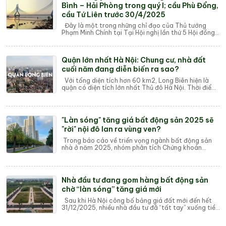
Bình – Hải Phòng trong quý I; cầu Phù Đổng,
cầu Tứ Liên trước 30/4/2025
Đây là một trong những chỉ đạo của Thủ tướng
Phạm Minh Chính tại Tại Hội nghị lần thứ 5 Hội đồng
điều phối vùng Đồng bằng sông Hồng và côn...
Quận lớn nhất Hà Nội: Chung cư, nhà đất
cuối năm đang diễn biến ra sao?
Với tổng diện tích hơn 60 km2, Long Biên hiện là
quận có diện tích lớn nhất Thủ đô Hà Nội. Thời điểm
những tháng cuối năm, giá chung cư, n...
"Làn sóng" tăng giá bất động sản 2025 sẽ
"rời" nội đô lan ra vùng ven?
Trong báo cáo về triển vọng ngành bất động sản
nhà ở năm 2025, nhóm phân tích Chứng khoán
Vietcombank (VCBS) nhận định, làn sóng tăng giá
b...
Nhà đầu tư đang gom hàng bất động sản
chờ “làn sóng” tăng giá mới
Sau khi Hà Nội công bố bảng giá đất mới đến hết
31/12/2025, nhiều nhà đầu tư đã “tất tay” xuống tiền
gom đất nền đang chững lại để chờ “là...