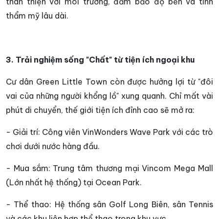
thân thiện với môi trường, đảm bảo độ bền và tính
thẩm mỹ lâu dài.
3. Trải nghiệm sống "Chất" từ tiện ích ngoại khu
Cư dân Green Little Town còn được hưởng lợi từ "đôi
vai của những người khổng lồ" xung quanh. Chỉ mất vài
phút di chuyển, thế giới tiện ích đỉnh cao sẽ mở ra:
- Giải trí: Công viên VinWonders Wave Park với các trò
chơi dưới nước hàng đầu.
- Mua sắm: Trung tâm thương mại Vincom Mega Mall
(Lớn nhất hệ thống) tại Ocean Park.
- Thể thao: Hệ thống sân Golf Long Biên, sân Tennis
và các khu liên hợp thể thao trong khu vực.