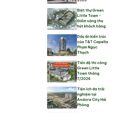
Biệt thự Green
Little Town -
Điểm sáng thu
hút khách hàng
Dấu ấn kiến trúc
của T&T Capella
Phạm Ngọc
Thạch
Tiến độ thi công
Green Little
Town tháng
7/2026
Tiện ích đa trải
nghiệm tại
Andora City Hải
Phòng