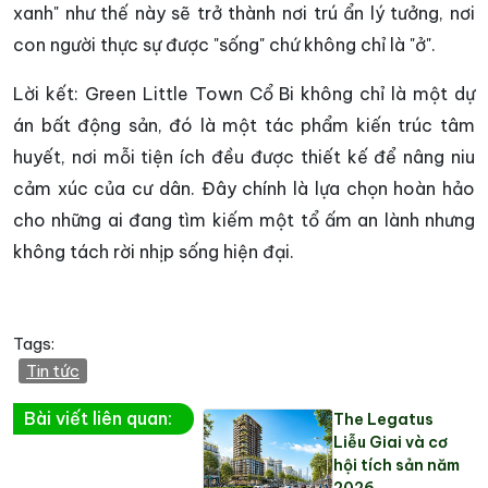
xanh" như thế này sẽ trở thành nơi trú ẩn lý tưởng, nơi
con người thực sự được "sống" chứ không chỉ là "ở".
Lời kết: Green Little Town Cổ Bi không chỉ là một dự
án bất động sản, đó là một tác phẩm kiến trúc tâm
huyết, nơi mỗi tiện ích đều được thiết kế để nâng niu
cảm xúc của cư dân. Đây chính là lựa chọn hoàn hảo
cho những ai đang tìm kiếm một tổ ấm an lành nhưng
không tách rời nhịp sống hiện đại.
Tags:
Tin tức
Bài viết liên quan:
The Legatus
Liễu Giai và cơ
hội tích sản năm
2026