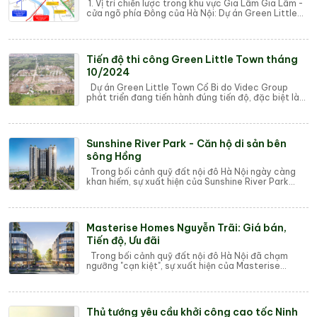
1. Vị trí chiến lược trong khu vực Gia Lâm Gia Lâm -
cửa ngõ phía Đông của Hà Nội: Dự án Green Little
Town tọa lạc tại Gia Lâm, một trong ...
Tiến độ thi công Green Little Town tháng
10/2024
Dự án Green Little Town Cổ Bi do Videc Group
phát triển đang tiến hành đúng tiến độ, đặc biệt là
các hạng mục công trình quan trọng đang ...
Sunshine River Park - Căn hộ di sản bên
sông Hồng
Trong bối cảnh quỹ đất nội đô Hà Nội ngày càng
khan hiếm, sự xuất hiện của Sunshine River Park
(Phú Thượng, Tây Hồ) không chỉ giải cơn khá...
Masterise Homes Nguyễn Trãi: Giá bán,
Tiến độ, Ưu đãi
Trong bối cảnh quỹ đất nội đô Hà Nội đã chạm
ngưỡng "cạn kiệt", sự xuất hiện của Masterise
Homes Nguyễn Trãi (số 233 – 235 Nguy...
Thủ tướng yêu cầu khởi công cao tốc Ninh